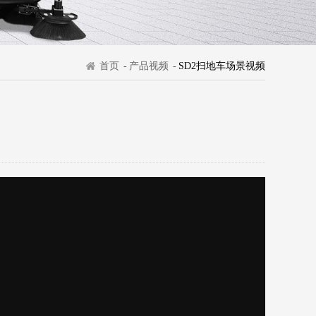
首页
-
产品视频
-
SD2扫地车场景视频