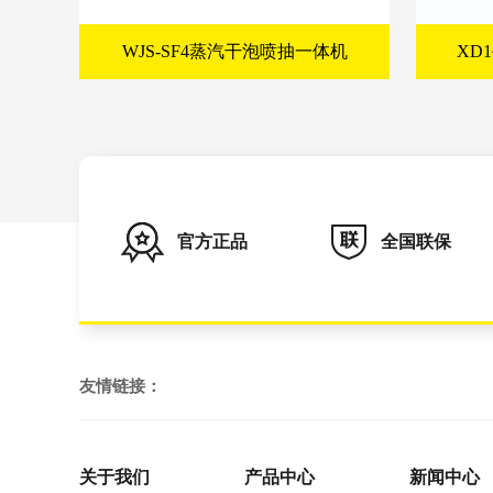
WJS-SF4蒸汽干泡喷抽一体机
XD
官方正品
全国联保
友情链接：
关于我们
产品中心
新闻中心