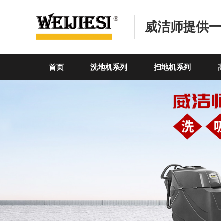
威洁师提供
首页
洗地机系列
扫地机系列