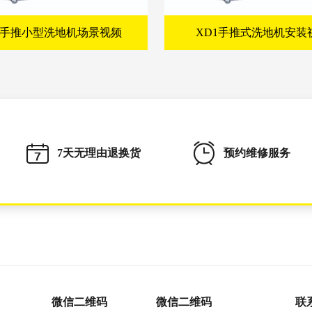
1手推小型洗地机场景视频
XD1手推式洗地机安装
7天无理由退换货
预约维修服务
微信二维码
微信二维码
联